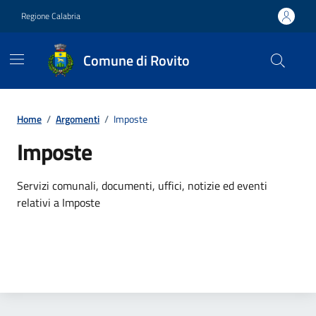
Vai ai contenuti
Vai al footer
Regione Calabria
Comune di Rovito
Contenuti in evidenza
Home
/
Argomenti
/
Imposte
Imposte
Dettagli dell'argomento
Servizi comunali, documenti, uffici, notizie ed eventi
relativi a Imposte