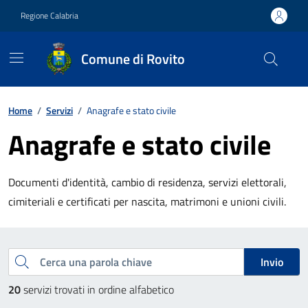
Vai ai contenuti
Vai al footer
Regione Calabria
Comune di Rovito
Contenuti in evidenza
Home
/
Servizi
/
Anagrafe e stato civile
Anagrafe e stato civile
Documenti d'identità, cambio di residenza, servizi elettorali,
cimiteriali e certificati per nascita, matrimoni e unioni civili.
Esplora tutti i servizi
Cerca una parola chiave
Invio
20
servizi trovati in ordine alfabetico