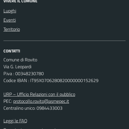
VIVERE IL COMUNE
Luoghi
Eventi
Territorio
CONTATTI
Comune di Rovito
Via G. Leopardi
P.iva : 00348230780
Codice IBAN : IT95X0706280820000000152629
URP – Ufficio Relazioni con il pubblico
PEC:
protocollo.rovito@asmepec.it
Centralino unico: 0984433003
Leggi le FAQ