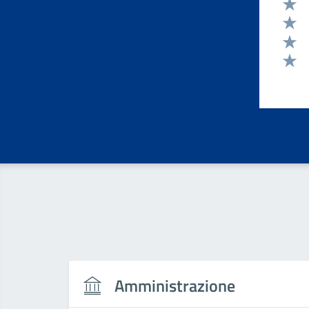
Valut
Valut
Valut
Valut
Valut
Amministrazione