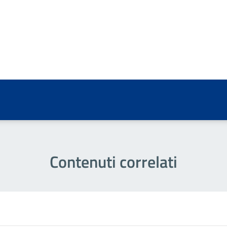
a 5 stelle su 5
a 4 stelle su 5
a 3 stelle su 5
a 2 stelle su 5
a 1 stelle su 5
Contenuti correlati