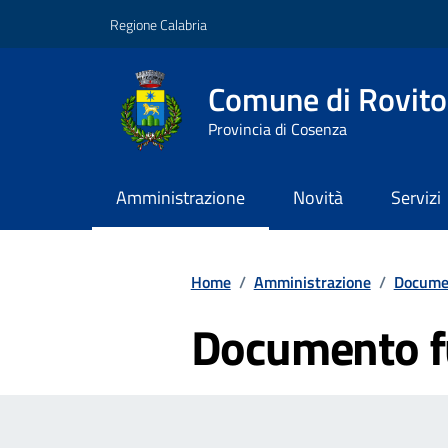
Vai ai contenuti
Vai al footer
Regione Calabria
Comune di Rovito
Provincia di Cosenza
Amministrazione
Novità
Servizi
Contenuti in evidenza
Home
/
Amministrazione
/
Documen
Documento f