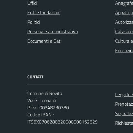
Uffici
Anagrafe 
Enti e fondazioni
Appalti p
Politici
Autorizza
Personale amministrativo
Catasto e
Documenti e Dati
Cultura 
Educazio
CONTATTI
Comune di Rovito
Leggi le
Via G. Leopardi
Prenota
P.iva : 00348230780
Segnalazi
Codice IBAN :
IT95X0706280820000000152629
Richiest