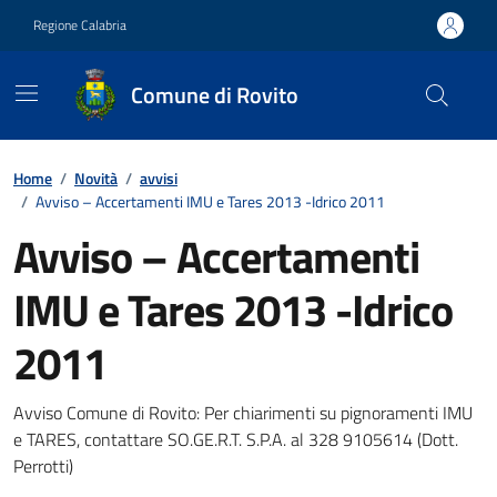
Vai ai contenuti
Vai al footer
Regione Calabria
Comune di Rovito
Contenuti in evidenza
Home
/
Novità
/
avvisi
/
Avviso – Accertamenti IMU e Tares 2013 -Idrico 2011
Avviso – Accertamenti
IMU e Tares 2013 -Idrico
2011
Dettagli della notizia
Avviso Comune di Rovito: Per chiarimenti su pignoramenti IMU
e TARES, contattare SO.GE.R.T. S.P.A. al 328 9105614 (Dott.
Perrotti)