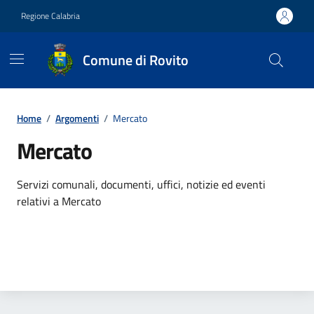
Vai ai contenuti
Vai al footer
Regione Calabria
Comune di Rovito
Contenuti in evidenza
Home
/
Argomenti
/
Mercato
Mercato
Dettagli dell'argomento
Servizi comunali, documenti, uffici, notizie ed eventi
relativi a Mercato