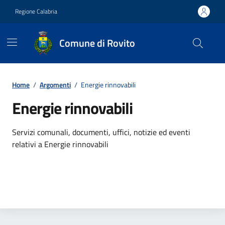
Vai ai contenuti
Vai al footer
Regione Calabria
Comune di Rovito
Contenuti in evidenza
Home
/
Argomenti
/
Energie rinnovabili
Energie rinnovabili
Dettagli dell'argomento
Servizi comunali, documenti, uffici, notizie ed eventi
relativi a Energie rinnovabili