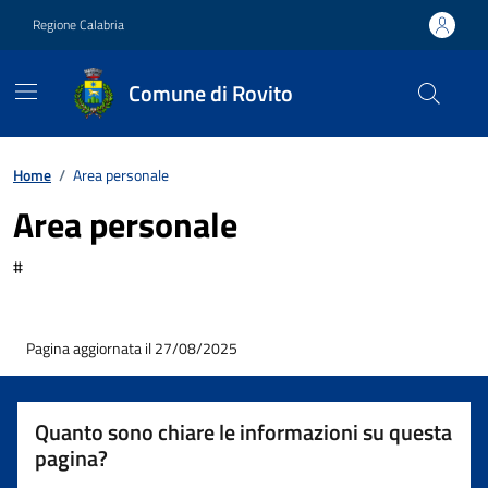
Vai ai contenuti
Vai al footer
Regione Calabria
Comune di Rovito
Contenuti in evidenza
Home
/
Area personale
Area personale
#
Pagina aggiornata il 27/08/2025
Quanto sono chiare le informazioni su questa
pagina?