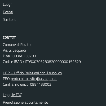
Luoghi
Eventi
Territorio
CONTATTI
Comune di Rovito
Via G. Leopardi
P.iva : 00348230780
Codice IBAN : IT95X0706280820000000152629
URP – Ufficio Relazioni con il pubblico
PEC:
protocollo.rovito@asmepec.it
Centralino unico: 0984433003
Leggi le FAQ
Prenotazione appuntamento